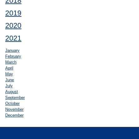
2018
2019
2020
2021
January
February
March
April
May
June
July
August
September
October
November
December