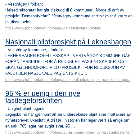
- Vestvågøy i forkant
Helsedirektoratet har gitt tilskudd til 6 kommuner i Norge til drift av
prosjekt ”Demensfyrtårn”. Vestvågøy kommune er stolt over å være en
av disse seks.
https://www.jobbportalen.no/blogg/demensfyrtarn-lofoten/
Nasjonalt pilotprosjekt på Lekneshagen
- Vestvågøy kommune, i forkant
LEKNESHAGEN BOFELLESSKAP I VESTVÅGØY KOMMUNE GÅR
FORAN I ARBEIDET FOR Å REDUSERE PASIENTSKADER, OG
SKAL GJENNOMFØRE PILOTPROSJEKT FOR REDUKSJON AV
FALL I DEN NASJONALE PASIENTSIKKE…
https://www.jobbportalen.no/blogg/nasjonalt-pilotprosjekt-pa-lekneshagen/
95 % er uenig i den nye
fastlegeforskriften
- Enighet blant legene
Legejobb.no har gjennomført en undersøkelse blant sine mottakere av
nyhetsbrevet Ukeslutt. Aldri før i historien har leger vært så enige om
en sak. 765 leger har avgitt svar. 95 …
https://www.jobbportalen.no/blogg/95-er-uenig-i-den-nye-fastlegeforskriften/