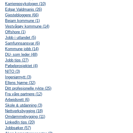
Karrierepsykologen (10)
Edgar Valdmanis (26)
Gjestebloggere (66)
Beiarn kommune (1)
Vestvågøy kommune (14)
Offshore (1)
Jobb i utlandet (5)
Samfunnsansvar (6)
Kommune jobb (14)
DU- som leder (48)
Jobb tips (27)
Pøbelprosjektet (4)
NITO (3)
Ingeniørnytt (3)
Ellens hjørne (32)
Ditt profesjonelle rykte (25)
Fra våre partnere (12)
Arbeidsrett (6)
Skole & utdanning (3)
Nettverksbygging (18)
Omdømmebygging (11)
LinkedIn tips (20)
Jobbsøker (57)