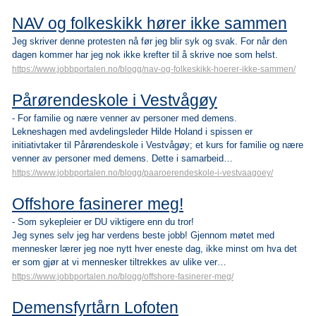
NAV og folkeskikk hører ikke sammen
Jeg skriver denne protesten nå før jeg blir syk og svak. For når den
dagen kommer har jeg nok ikke krefter til å skrive noe som helst.
https://www.jobbportalen.no/blogg/nav-og-folkeskikk-hoerer-ikke-sammen/
Pårørendeskole i Vestvågøy
- For familie og nære venner av personer med demens.
Lekneshagen med avdelingsleder Hilde Holand i spissen er
initiativtaker til Pårørendeskole i Vestvågøy; et kurs for familie og nære
venner av personer med demens. Dette i samarbeid…
https://www.jobbportalen.no/blogg/paaroerendeskole-i-vestvaagoey/
Offshore fasinerer meg!
- Som sykepleier er DU viktigere enn du tror!
Jeg synes selv jeg har verdens beste jobb! Gjennom møtet med
mennesker lærer jeg noe nytt hver eneste dag, ikke minst om hva det
er som gjør at vi mennesker tiltrekkes av ulike ver…
https://www.jobbportalen.no/blogg/offshore-fasinerer-meg/
Demensfyrtårn Lofoten