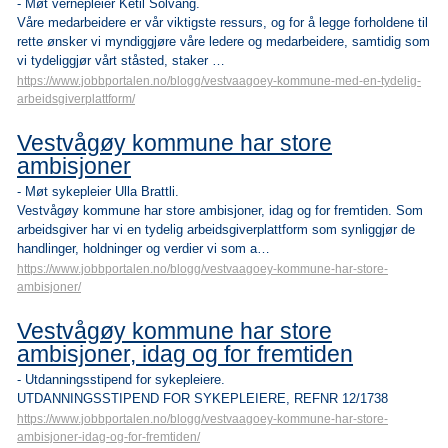
- Møt vernepleier Ketil Solvang.
Våre medarbeidere er vår viktigste ressurs, og for å legge forholdene til
rette ønsker vi myndiggjøre våre ledere og medarbeidere, samtidig som
vi tydeliggjør vårt ståsted, staker …
https://www.jobbportalen.no/blogg/vestvaagoey-kommune-med-en-tydelig-
arbeidsgiverplattform/
Vestvågøy kommune har store
ambisjoner
- Møt sykepleier Ulla Brattli.
Vestvågøy kommune har store ambisjoner, idag og for fremtiden. Som
arbeidsgiver har vi en tydelig arbeidsgiverplattform som synliggjør de
handlinger, holdninger og verdier vi som a…
https://www.jobbportalen.no/blogg/vestvaagoey-kommune-har-store-
ambisjoner/
Vestvågøy kommune har store
ambisjoner, idag og for fremtiden
- Utdanningsstipend for sykepleiere.
UTDANNINGSSTIPEND FOR SYKEPLEIERE, REFNR 12/1738
https://www.jobbportalen.no/blogg/vestvaagoey-kommune-har-store-
ambisjoner-idag-og-for-fremtiden/