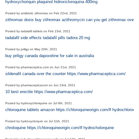
hydroxychoriquin plaquinol hidroxicloroquina 400mg
Posted by
antibiotic zithromax
on
Feb 22nd, 2021
zithromax dosis buy zithromax azithromycin can you get zithromax over t
Posted by
tadalafil tablets
on
Feb 23rd, 2021
tadalafil side effects tadalafil pills tadora 20 mg
Posted by
priligy
on
May 20th, 2021
buy priligy canada dapoxetine for sale in australia
Posted by
pharmaceptica.com
on
Jun 21st, 2021
sildenafil canada over the counter https://www.pharmaceptica.com/
Posted by
pharmacepticacom
on
Jun 23rd, 2021
10 best erectile https://www.pharmaceptica.com/
Posted by
hydroxychloriquine
on
Jul 9th, 2021
chloroquine tablets amazon https://chloroquineorigin.com/# hydrochloroqin
Posted by
hydroxyclorquin
on
Jul 11th, 2021
chroloquine https://chloroquineorigin.com/# hydrocholorquine