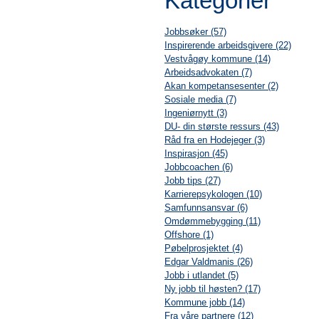
Kategorier
Jobbsøker (57)
Inspirerende arbeidsgivere (22)
Vestvågøy kommune (14)
Arbeidsadvokaten (7)
Akan kompetansesenter (2)
Sosiale media (7)
Ingeniørnytt (3)
DU- din største ressurs (43)
Råd fra en Hodejeger (3)
Inspirasjon (45)
Jobbcoachen (6)
Jobb tips (27)
Karrierepsykologen (10)
Samfunnsansvar (6)
Omdømmebygging (11)
Offshore (1)
Pøbelprosjektet (4)
Edgar Valdmanis (26)
Jobb i utlandet (5)
Ny jobb til høsten? (17)
Kommune jobb (14)
Fra våre partnere (12)