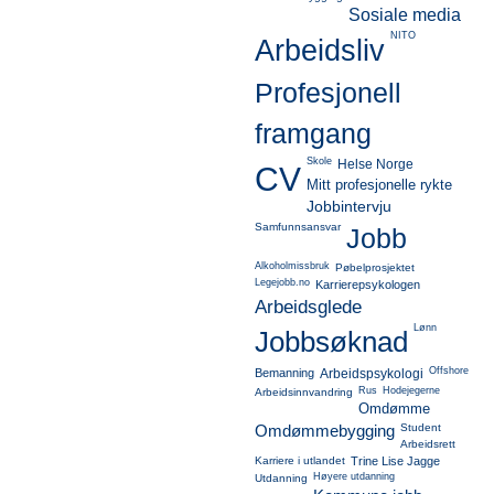
Sosiale media
NITO
Arbeidsliv
Profesjonell
framgang
Skole
Helse Norge
CV
Mitt profesjonelle rykte
Jobbintervju
Samfunnsansvar
Jobb
Alkoholmissbruk
Pøbelprosjektet
Legejobb.no
Karrierepsykologen
Arbeidsglede
Lønn
Jobbsøknad
Offshore
Bemanning
Arbeidspsykologi
Rus
Hodejegerne
Arbeidsinnvandring
Omdømme
Omdømmebygging
Student
Arbeidsrett
Karriere i utlandet
Trine Lise Jagge
Høyere utdanning
Utdanning