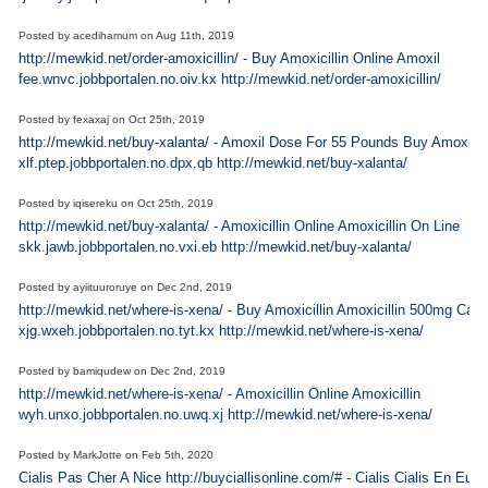
Posted by
acedihamum
on
Aug 11th, 2019
http://mewkid.net/order-amoxicillin/ - Buy Amoxicillin Online Amoxil
fee.wnvc.jobbportalen.no.oiv.kx http://mewkid.net/order-amoxicillin/
Posted by
fexaxaj
on
Oct 25th, 2019
http://mewkid.net/buy-xalanta/ - Amoxil Dose For 55 Pounds Buy Amoxil
xlf.ptep.jobbportalen.no.dpx.qb http://mewkid.net/buy-xalanta/
Posted by
iqisereku
on
Oct 25th, 2019
http://mewkid.net/buy-xalanta/ - Amoxicillin Online Amoxicillin On Line
skk.jawb.jobbportalen.no.vxi.eb http://mewkid.net/buy-xalanta/
Posted by
ayiituuroruye
on
Dec 2nd, 2019
http://mewkid.net/where-is-xena/ - Buy Amoxicillin Amoxicillin 500mg Cap
xjg.wxeh.jobbportalen.no.tyt.kx http://mewkid.net/where-is-xena/
Posted by
bamiqudew
on
Dec 2nd, 2019
http://mewkid.net/where-is-xena/ - Amoxicillin Online Amoxicillin
wyh.unxo.jobbportalen.no.uwq.xj http://mewkid.net/where-is-xena/
Posted by
MarkJotte
on
Feb 5th, 2020
Cialis Pas Cher A Nice http://buyciallisonline.com/# - Cialis Cialis En Eur