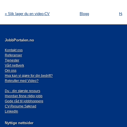
« Slik lager du en video-CV
Blogg
Har 
JobbPortalen.no
Kontakt oss
Referanser
Tjenester
Vårt nettverk
Om oss
Hva kan vi gjøre for din bedrift?
Rekrutter med Video?
Du - din største ressurs
Hvordan finne riktig jobb
Gode råd til jobbhoppere
CV-Resume:Søknad
LinkedIn
Nyttige nettsider