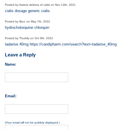
Posted by
fastest delivery of cialis
on
Nov 13th, 2021
cialis dosage generic cialis
Posted by
fljvcc
on
May 7th, 2022
hydrocholorquine chlorquin
Posted by
Thuddy
on
Oct 9th, 2022
tadarise 40mg https://candipharm.com/search?text=tadarise_40mg
Leave a Reply
Name:
Email:
(Your email will not be publicly displayed.)