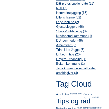
Ditt profesjonelle rykte (25)
NITO (3)
Nettverksbygging (18)
Ellens hjørne (32)
LegeJobb.no (2)
Gjestebloggere (66)
Skole & utdanning (3)
Krødsherad kommune (1)
DU- som leder (48)
Arbeidsrett (6)
Trine Lise Jagge (6)
LinkedIn tips (20)
Høyere Utdanning (1)
Beiarn kommune (1)
Tana kommune -en attraktiv
arbeidsgiver (4)
Tag Cloud
Ingeniørnytt
Advokaten
Coachen
MKS24
Tips og råd
Akan kompetansesenter
Nettverksbygging