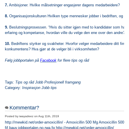
7.
Ambisjoner. Hvilke målsetninger engasjerer dagens medarbeidere?
8.
Organisasjonskulturen Hvilken type mennesker jobber i bedriften, og hva
9.
Beslutningsprosessen. “Hvis du sitter igjen med to kandidater som har 
erfaring og kompetanse, hvordan ville du velge den ene over den andre?
10.
Bedriftens styrker og svakheter. Hvorfor velger medarbeidere ditt firma
konkurrentens? Hva gjør at de velger bli i virksomheten?
Følg jobbportalen på
Facebook
for flere tips og råd
Tags:
Tips og råd Jobb Profesjonell framgang
Category:
Inspirasjon Jobb tips
Kommentar?
Posted by
iwayadeez
on
Aug 11th, 2019
http://mewkid.net/order-amoxicillin/ - Amoxicillin 500 Mg Amoxicillin 500 M
fjf.bauy.jobbportalen.no.rwa.fq http://mewkid.net/order-amoxicillin/