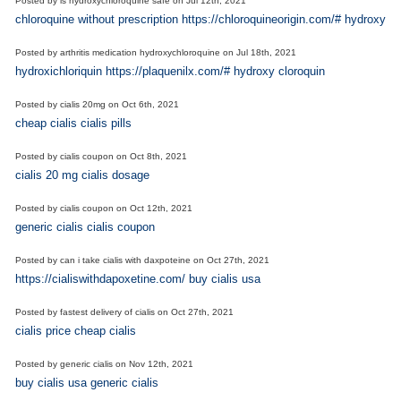
Posted by
is hydroxychloroquine safe
on
Jul 12th, 2021
chloroquine without prescription https://chloroquineorigin.com/# hydroxyclo
Posted by
arthritis medication hydroxychloroquine
on
Jul 18th, 2021
hydroxichloriquin https://plaquenilx.com/# hydroxy cloroquin
Posted by
cialis 20mg
on
Oct 6th, 2021
cheap cialis cialis pills
Posted by
cialis coupon
on
Oct 8th, 2021
cialis 20 mg cialis dosage
Posted by
cialis coupon
on
Oct 12th, 2021
generic cialis cialis coupon
Posted by
can i take cialis with daxpoteine
on
Oct 27th, 2021
https://cialiswithdapoxetine.com/ buy cialis usa
Posted by
fastest delivery of cialis
on
Oct 27th, 2021
cialis price cheap cialis
Posted by
generic cialis
on
Nov 12th, 2021
buy cialis usa generic cialis