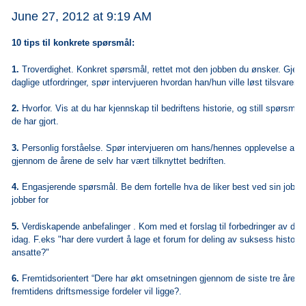
June 27, 2012 at 9:19 AM
10 tips til konkrete spørsmål:
1.
Troverdighet. Konkret spørsmål, rettet mot den jobben du ønsker. Gje
daglige utfordringer, spør intervjueren hvordan han/hun ville løst tilsvarend
2.
Hvorfor. Vis at du har kjennskap til bedriftens historie, og still spørsmål 
de har gjort.
3.
Personlig forståelse. Spør intervjueren om hans/hennes opplevelse av 
gjennom de årene de selv har vært tilknyttet bedriften.
4.
Engasjerende spørsmål. Be dem fortelle hva de liker best ved sin jobb 
jobber for
5.
Verdiskapende anbefalinger . Kom med et forslag til forbedringer av det
idag. F.eks "har dere vurdert å lage et forum for deling av suksess histori
ansatte?"
6.
Fremtidsorientert “Dere har økt omsetningen gjennom de siste tre årene.
fremtidens driftsmessige fordeler vil ligge?.