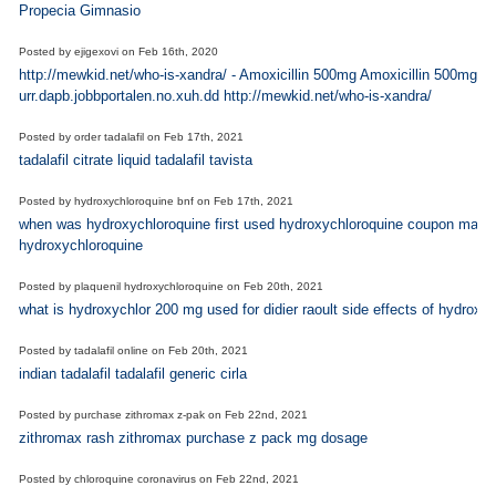
Propecia Gimnasio
Posted by
ejigexovi
on
Feb 16th, 2020
http://mewkid.net/who-is-xandra/ - Amoxicillin 500mg Amoxicillin 500mg
urr.dapb.jobbportalen.no.xuh.dd http://mewkid.net/who-is-xandra/
Posted by
order tadalafil
on
Feb 17th, 2021
tadalafil citrate liquid tadalafil tavista
Posted by
hydroxychloroquine bnf
on
Feb 17th, 2021
when was hydroxychloroquine first used hydroxychloroquine coupon malar
hydroxychloroquine
Posted by
plaquenil hydroxychloroquine
on
Feb 20th, 2021
what is hydroxychlor 200 mg used for didier raoult side effects of hydrox
Posted by
tadalafil online
on
Feb 20th, 2021
indian tadalafil tadalafil generic cirla
Posted by
purchase zithromax z-pak
on
Feb 22nd, 2021
zithromax rash zithromax purchase z pack mg dosage
Posted by
chloroquine coronavirus
on
Feb 22nd, 2021