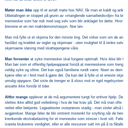
Møter man ikke
opp til et avtalt møte hos NAV, får man et kaldt og ankla
Utbetalingen er stoppet på grunn av «manglende samarbeidsvilje» fra bruke
mennesker som har nok med seg selv som blir anklaget for dette. Hvor e
brevene er en ren maktdemonstrasjon. Noe tøv.
Man må fylle ut et skjema for den minste ting. Det virker som om de ansatt
fastlåst og kneblet av regler og skjemaer - uten mulighet til å tenke selv. 
skjemaene sløsing med skattepengene våre.
Man forventer
at syke mennesker skal fungere optimalt. Hvis ikke blir k
Man bør som et offentlig hjelpeapparat forstå at menneskene som trenger d
veldig syke og slitne. Det kan også familiene rundt være. Noen av dem ha
kjære eller er i ferd med å gjøre det. Da kan det å fylle ut et eneste skje
umulig oppgave. Det siste de trenger er å sloss mot er rigid regelsystem
ansatte ikke forstår til tider.
Altfor mange
opplever at de må argumentere tungt for enhver hjelp. De må
slettes ikke alltid god veiledning i hva de har krav på. Det må man ofte finn
nettet eller bekjente. Legeattester overprøves stadig - man stoler altså ik
avgjørelser. Mange føler de blir omtrent mistenkt for snylting når de henv
krenkende ekstrabelasting for et menneske som strever i livet sitt. Føler 
ivareta brukerens verdighet, eller er alle ressurser satt inn på å ta fåtallet