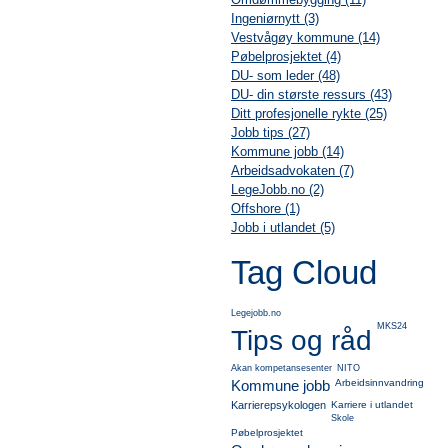
Ingeniørnytt (3)
Vestvågøy kommune (14)
Pøbelprosjektet (4)
DU- som leder (48)
DU- din største ressurs (43)
Ditt profesjonelle rykte (25)
Jobb tips (27)
Kommune jobb (14)
Arbeidsadvokaten (7)
LegeJobb.no (2)
Offshore (1)
Jobb i utlandet (5)
Tag Cloud
Legejobb.no
MKS24
Tips og råd
Akan kompetansesenter
NITO
Kommune jobb
Arbeidsinnvandring
Karrierepsykologen
Karriere i utlandet
Skole
Pøbelprosjektet