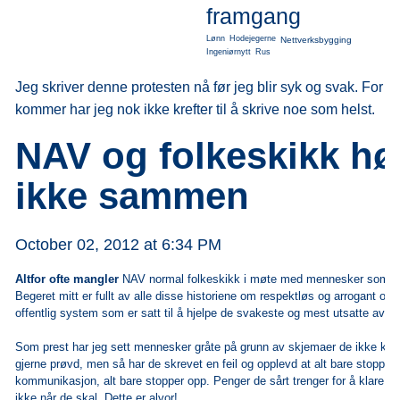
framgang
Lønn
Hodejegerne
Nettverksbygging
Ingeniørnytt
Rus
Jeg skriver denne protesten nå før jeg blir syk og svak. For 
kommer har jeg nok ikke krefter til å skrive noe som helst.
NAV og folkeskikk hø
ikke sammen
October 02, 2012 at 6:34 PM
Altfor ofte mangler
NAV normal folkeskikk i møte med mennesker som er n
Begeret mitt er fullt av alle disse historiene om respektløs og arrogant oppf
offentlig system som er satt til å hjelpe de svakeste og mest utsatte av o
Som prest har jeg sett mennesker gråte på grunn av skjemaer de ikke klarer
gjerne prøvd, men så har de skrevet en feil og opplevd at alt bare stopper
kommunikasjon, alt bare stopper opp. Penger de sårt trenger for å klare 
ikke når de skal. Dette er alvor!