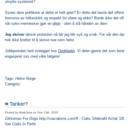
utnytte systemet?
Synes dere politikere at dette er helt greit? Er dette det beste det offentlig
fremvise av folkeskikk og respekt for uføre og eldre? Burde ikke det offent
når syke mennesker gjør en glipp - uten å slå hånden av dem.
Jeg skriver
denne protesten nå før jeg blir syk og svak. For når den dag
nok ikke krefter til å skrive noe som helst.
Jobbportalen fant innlegget hos
Dagbladet
. Vi deler gjerne det som berører,
engasjerer oss med våre følgere!
Tags:
Helse Norge
Category:
Tanker?
Posted by
MarkJotte
on
Feb 13th, 2020
Zithromax For Dogs http://viacialisns.com/# - Cialis Sildenafil Achat 100 
Get Cialis In Perth