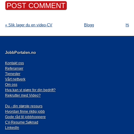
« Slik lager du en video-CV
Blogg
Har 
JobbPortalen.no
Kontakt oss
Referanser
Tjenester
Vårt nettverk
Om oss
Hva kan vi gjøre for din bedrift?
Rekrutter med Video?
Du - din største ressurs
Hvordan finne riktig jobb
Gode råd til jobbhoppere
CV-Resume:Søknad
LinkedIn