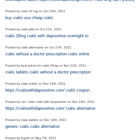
Posted by
cialis 20 mg
on
Oct 15th, 2021
buy cialis usa cheap cialis
Posted by
cialis pills
on
Oct 27th, 2021
cialis 20mg cialis with dapoxetine overnight to
Posted by
cialis alternative
on
Oct 27th, 2021
cialis without a doctor prescription cialis online
Posted by
best prices for cialis 20mg
on
Nov 12th, 2021
cialis tablets cialis without a doctor prescription
Posted by
cialis online
on
Nov 16th, 2021
https://cialiswithdapoxetine.com/ cialis coupon
Posted by
can i take cialis with daxpoteine
on
Nov 19th, 2021
https://cialiswithdapoxetine.com/ cialis alternative
Posted by
cialis tablets
on
Dec 16th, 2021
generic cialis cialis alternative
Posted by
fvgmtr
on
May 7th, 2022