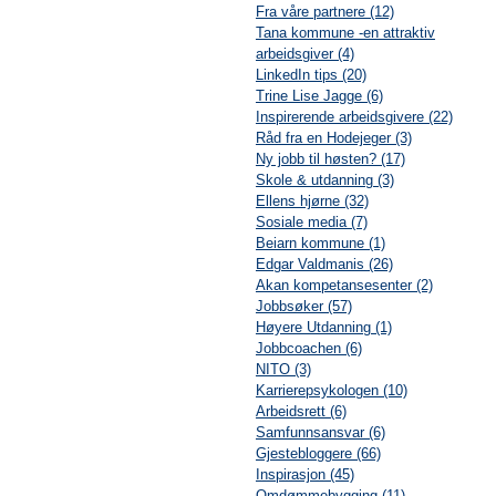
Fra våre partnere (12)
Tana kommune -en attraktiv
arbeidsgiver (4)
LinkedIn tips (20)
Trine Lise Jagge (6)
Inspirerende arbeidsgivere (22)
Råd fra en Hodejeger (3)
Ny jobb til høsten? (17)
Skole & utdanning (3)
Ellens hjørne (32)
Sosiale media (7)
Beiarn kommune (1)
Edgar Valdmanis (26)
Akan kompetansesenter (2)
Jobbsøker (57)
Høyere Utdanning (1)
Jobbcoachen (6)
NITO (3)
Karrierepsykologen (10)
Arbeidsrett (6)
Samfunnsansvar (6)
Gjestebloggere (66)
Inspirasjon (45)
Omdømmebygging (11)