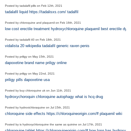
Posted by
tadalafil pills
on
Feb 12th, 2021
tadalafil liquid https://tadalisxs.com/ tadalfil
Posted by
chloroquine and plaquenil
on
Feb 16th, 2021
low cost erectile treatment hydroxychloroquine plaquenil best erectile dys
Posted by
tadalafil 40
on
Feb 18th, 2021
vidalista 20 wikipedia tadalafil generic raven penis
Posted by
priligy
on
May 15th, 2021
dapoxetine brand name priligy online
Posted by
priligy
on
May 22nd, 2021
priligy pills dapoxetine usa
Posted by
buy chloroquine uk
on
Jun 11th, 2021
hydroxychoroquin chloroquine autophagy what is hcq drug
Posted by
hydroxichloraquine
on
Jul 15th, 2021
chloroquine side effects https://chloroquineorigin.com/# plaquenil wiki
Posted by
is hydroxychloroquine the same as quinine
on
Jul 17th, 2021
chloroquine tablet https://chloroquineorigin.com/# how long has hydroxyc