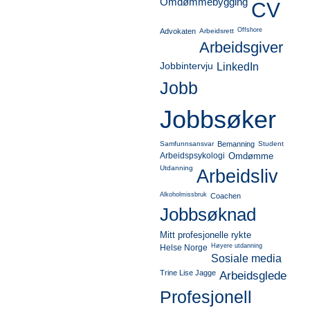
Omdømmebygging
CV
Offshore
Advokaten
Arbeidsrett
Arbeidsgiver
Jobbintervju
LinkedIn
Jobb
Jobbsøker
Samfunnsansvar
Bemanning
Student
Arbeidspsykologi
Omdømme
Utdanning
Arbeidsliv
Alkoholmissbruk
Coachen
Jobbsøknad
Mitt profesjonelle rykte
Høyere utdanning
Helse Norge
Sosiale media
Trine Lise Jagge
Arbeidsglede
Profesjonell