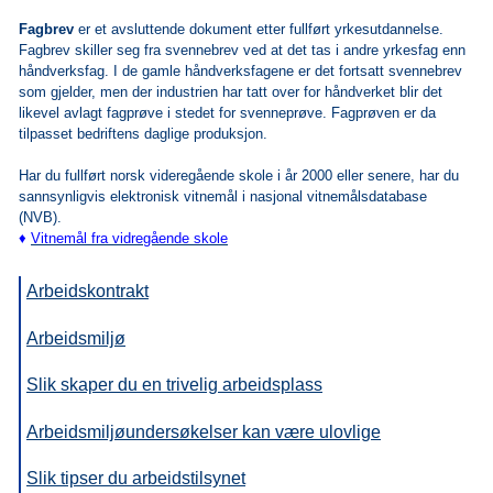
Fagbrev
er et avsluttende dokument etter fullført yrkesutdannelse.
Fagbrev skiller seg fra svennebrev ved at det tas i andre yrkesfag enn
håndverksfag. I de gamle håndverksfagene er det fortsatt svennebrev
som gjelder, men der industrien har tatt over for håndverket blir det
likevel avlagt fagprøve i stedet for svenneprøve. Fagprøven er da
tilpasset bedriftens daglige produksjon.
Har du fullført norsk videregående skole i år 2000 eller senere, har du
sannsynligvis elektronisk vitnemål i nasjonal vitnemålsdatabase
(NVB).
♦
Vitnemål fra vidregående skole
Arbeidskontrakt
Arbeidsmiljø
Slik skaper du
en trivelig arbeidsplass
Arbeidsmiljøundersøkelser kan være ulovlige
Slik tipser du arbeidstilsynet