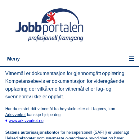
Meny
Vitnemål er dokumentasjon for gjennomgått opplæring.
Kompetansebevis er dokumentasjon for videregående
opplæring der vilkårene for vitnemål eller fag- og
svennebrev ikke er oppfylt.
Har du mistet ditt vitnemål fra høyskole eller ditt fagbrev, kan
Arkivverket
kanskje hjelpe deg.
♦
www.arkivverket.no
Statens autorisasjonskontor
for helsepersonell
(SAFH)
er underlagt
Helsedirektoratet som nærmeste overordnede myndighet og hører