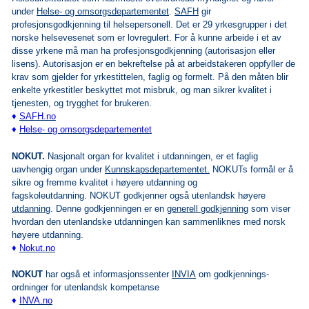
under
Helse- og omsorgsdepartementet
.
SAFH
gir
profesjonsgodkjenning til helsepersonell. Det er 29 yrkesgrupper i det
norske helsevesenet som er lovregulert. For å kunne arbeide i et av
disse yrkene må man ha profesjonsgodkjenning (autorisasjon eller
lisens). Autorisasjon er en bekreftelse på at arbeidstakeren oppfyller de
krav som gjelder for yrkestittelen, faglig og formelt. På den måten blir
enkelte yrkestitler beskyttet mot misbruk, og man sikrer kvalitet i
tjenesten, og trygghet for brukeren.
♦
SAFH
.no
♦
Helse- og omsorgsdepartementet
NOKUT.
Nasjonalt organ for kvalitet i utdanningen, er et faglig
uavhengig organ under
Kunnskapsdepartementet.
NOKUTs formål er å
sikre og fremme kvalitet i høyere utdanning og
fagskoleutdanning. NOKUT godkjenner også utenlandsk høyere
utdanning
. Denne godkjenningen er en
generell godkjenning
som viser
hvordan den utenlandske utdanningen kan sammenliknes med norsk
høyere utdanning.
♦
Nokut.no
NOKUT
har også et informasjonssenter
INVIA
om godkjennings-
ordninger for utenlandsk kompetanse
♦
INVA.no