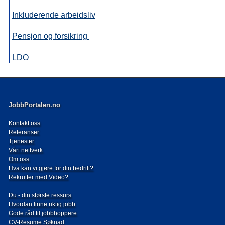
Inkluderende arbeidsliv
Pensjon og forsikring
LDO
JobbPortalen.no
Kontakt oss
Referanser
Tjenester
Vårt nettverk
Om oss
Hva kan vi gjøre for din bedrift?
Rekrutter med Video?
Du - din største ressurs
Hvordan finne riktig jobb
Gode råd til jobbhoppere
CV-Resume:Søknad