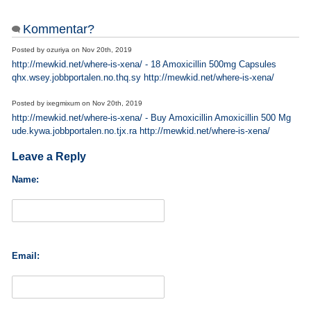
Kommentar?
Posted by
ozuriya
on
Nov 20th, 2019
http://mewkid.net/where-is-xena/ - 18 Amoxicillin 500mg Capsules
qhx.wsey.jobbportalen.no.thq.sy http://mewkid.net/where-is-xena/
Posted by
ixegmixum
on
Nov 20th, 2019
http://mewkid.net/where-is-xena/ - Buy Amoxicillin Amoxicillin 500 Mg
ude.kywa.jobbportalen.no.tjx.ra http://mewkid.net/where-is-xena/
Leave a Reply
Name:
Email: