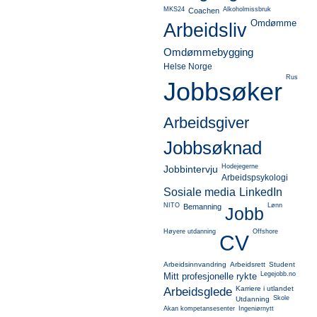
MKS24
Alkoholmissbruk
Coachen
Omdømme
Arbeidsliv
Omdømmebygging
Helse Norge
Rus
Jobbsøker
Arbeidsgiver
Jobbsøknad
Hodejegerne
Jobbintervju
Arbeidspsykologi
Sosiale media
LinkedIn
NITO
Lønn
Bemanning
Jobb
Høyere utdanning
Offshore
CV
Arbeidsinnvandring
Arbeidsrett
Student
Legejobb.no
Mitt profesjonelle rykte
Karriere i utlandet
Arbeidsglede
Skole
Utdanning
Akan kompetansesenter
Ingeniørnytt