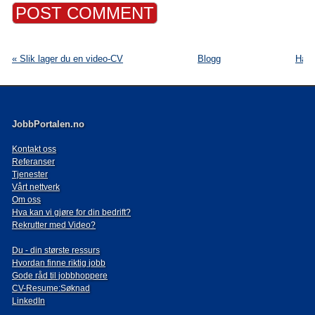
« Slik lager du en video-CV
Blogg
Har 
JobbPortalen.no
Kontakt oss
Referanser
Tjenester
Vårt nettverk
Om oss
Hva kan vi gjøre for din bedrift?
Rekrutter med Video?
Du - din største ressurs
Hvordan finne riktig jobb
Gode råd til jobbhoppere
CV-Resume:Søknad
LinkedIn