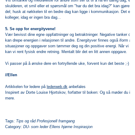
Vis omtanke og medfølelse for andre som ser ut til å ha en dårlig dag, et 
skulderen, et smil eller et spørsmål om "har du det bra idag?" kan gjøre sto
del; husk at nøkkelen til en bedre dag kan ligge i kommunikasjon. Det er l
kolleger, idag er ingen bra dag...
5. Se opp for energityvene!
Vær bevisst dine egne oppfattninger og betraktninger. Negative tanker om 
kan drepe energien i relasjonen til andre. Energityver finnes også iform a
situasjoner og oppgaver som tømmer deg og din positive energi. Når vi øns
kan vi rent fysisk endre retning. Mentalt blir det en litt annen oppgave.
Vi passer på å ønske dere en fortryllende uke, forvent kun det beste ;-)
//Ellen
Artikkelen for ledere på
lederweb.dk
anbefales
Inspirert av Dorte Louise Hjortskov, forfatter til boken: Og så møder du ik
mere.
Tags:
Tips og råd Profesjonell framgang
Category:
DU- som leder Ellens hjørne Inspirasjon