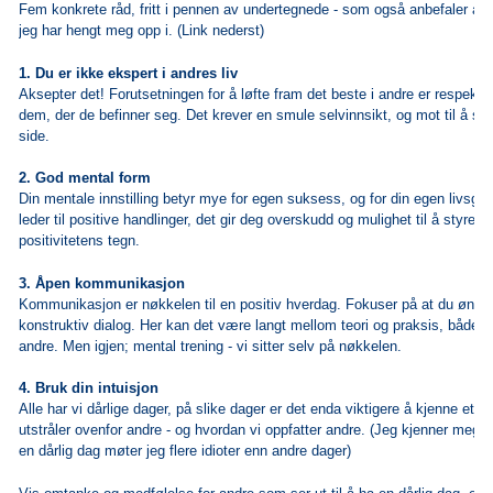
Fem konkrete råd, fritt i pennen av undertegnede - som også anbefaler at d
jeg har hengt meg opp i. (Link nederst)
1. Du er ikke ekspert i andres liv
Aksepter det! Forutsetningen for å løfte fram det beste i andre er respekt og
dem, der de befinner seg. Det krever en smule selvinnsikt, og mot til å sette
side.
2. God mental form
Din mentale innstilling betyr mye for egen suksess, og for din egen livsgle
leder til positive handlinger, det gir deg overskudd og mulighet til å styre 
positivitetens tegn.
3. Åpen kommunikasjon
Kommunikasjon er nøkkelen til en positiv hverdag. Fokuser på at du ønske
konstruktiv dialog. Her kan det være langt mellom teori og praksis, både 
andre. Men igjen; mental trening - vi sitter selv på nøkkelen.
4. Bruk din intuisjon
Alle har vi dårlige dager, på slike dager er det enda viktigere å kjenne etter
utstråler ovenfor andre - og hvordan vi oppfatter andre. (Jeg kjenner meg ig
en dårlig dag møter jeg flere idioter enn andre dager)