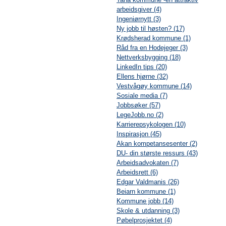
arbeidsgiver (4)
Ingeniørnytt (3)
Ny jobb til høsten? (17)
Krødsherad kommune (1)
Råd fra en Hodejeger (3)
Nettverksbygging (18)
LinkedIn tips (20)
Ellens hjørne (32)
Vestvågøy kommune (14)
Sosiale media (7)
Jobbsøker (57)
LegeJobb.no (2)
Karrierepsykologen (10)
Inspirasjon (45)
Akan kompetansesenter (2)
DU- din største ressurs (43)
Arbeidsadvokaten (7)
Arbeidsrett (6)
Edgar Valdmanis (26)
Beiarn kommune (1)
Kommune jobb (14)
Skole & utdanning (3)
Pøbelprosjektet (4)