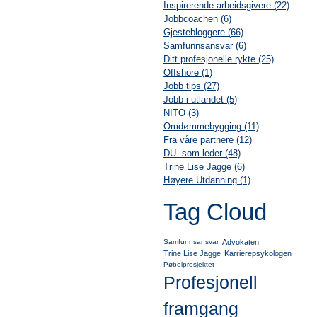
Inspirerende arbeidsgivere (22)
Jobbcoachen (6)
Gjestebloggere (66)
Samfunnsansvar (6)
Ditt profesjonelle rykte (25)
Offshore (1)
Jobb tips (27)
Jobb i utlandet (5)
NITO (3)
Omdømmebygging (11)
Fra våre partnere (12)
DU- som leder (48)
Trine Lise Jagge (6)
Høyere Utdanning (1)
Tag Cloud
Samfunnsansvar
Advokaten
Trine Lise Jagge
Karrierepsykologen
Pøbelprosjektet
Profesjonell
framgang