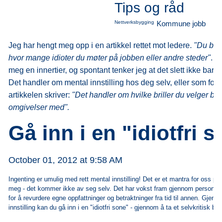
Tips og råd
Nettverksbygging
Kommune jobb
Jeg har hengt meg opp i en artikkel rettet mot ledere.
"Du bes
hvor mange idioter du møter på jobben eller andre steder"
. P
meg en innertier, og spontant tenker jeg at det slett ikke bare 
Det handler om mental innstilling hos deg selv, eller som forf
artikkelen skriver:
"Det handler om hvilke briller du velger bet
omgivelser med".
Gå inn i en "idiotfri 
October 01, 2012 at 9:58 AM
Ingenting er umulig med rett mental innstilling! Det er et mantra for oss p
meg - det kommer ikke av seg selv. Det har vokst fram gjennom personlig 
for å revurdere egne oppfattninger og betraktninger fra tid til annen. Gjenn
innstilling kan du gå inn i en "idiotfri sone" - gjennom å ta et selvkritisk bli