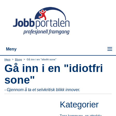
Meny
Hjem
>
Blogg
>
Gå inn i en "idiotfri sone"
Gå inn i en "idiotfri
sone"
- Gjennom å ta et selvkritisk blikk innover.
Kategorier
Tana kommune -en attraktiv