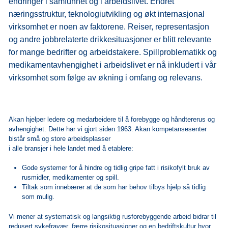
endringer i samfunnet og i arbeidslivet. Endret
næringsstruktur, teknologiutvikling og økt internasjonal
virksomhet er noen av faktorene. Reiser, representasjon
og andre jobbrelaterte drikkesituasjoner er blitt relevante
for mange bedrifter og arbeidstakere. Spillproblematikk og
medikamentavhengighet i arbeidslivet er nå inkludert i vår
virksomhet som følge av økning i omfang og relevans.
Akan hjelper ledere og medarbeidere til å forebygge og håndtererus og
avhengighet. Dette har vi gjort siden 1963. Akan kompetansesenter
bistår små og store arbeidsplasser
i alle bransjer i hele landet med å etablere:
Gode systemer for å hindre og tidlig gripe fatt i risikofylt bruk av
rusmidler, medikamenter og spill.
Tiltak som innebærer at de som har behov tilbys hjelp så tidlig
som mulig.
Vi mener at systematisk og langsiktig rusforebyggende arbeid bidrar til
redusert sykefravær, færre risikosituasjoner og en bedriftskultur hvor