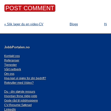
« Slik lager du en video-CV
Blogg
Har 
JobbPortalen.no
Kontakt oss
Referanser
Tjenester
Vårt nettverk
Om oss
Hva kan vi gjøre for din bedrift?
Rekrutter med Video?
Du - din største ressurs
Hvordan finne riktig jobb
Gode råd til jobbhoppere
CV-Resume:Søknad
LinkedIn