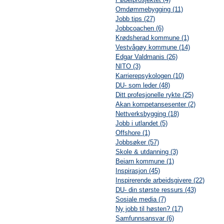
Omdømmebygging (11)
Jobb tips (27)
Jobbcoachen (6)
Krødsherad kommune (1)
Vestvågøy kommune (14)
Edgar Valdmanis (26)
NITO (3)
Karrierepsykologen (10)
DU- som leder (48)
Ditt profesjonelle rykte (25)
Akan kompetansesenter (2)
Nettverksbygging (18)
Jobb i utlandet (5)
Offshore (1)
Jobbsøker (57)
Skole & utdanning (3)
Beiarn kommune (1)
Inspirasjon (45)
Inspirerende arbeidsgivere (22)
DU- din største ressurs (43)
Sosiale media (7)
Ny jobb til høsten? (17)
Samfunnsansvar (6)