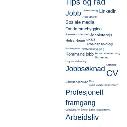
Tips og råd
Bemanning
LinkedIn
Jobb
Arbeidsrett
Sosiale media
Omdømmebygging
Karriere i utlandet
Jobbintervju
MKS24
Helse Norge
Arbeidspsykologi
Hodejegerne
Nettverksbygging
Kommune jobb
Arbeidsinnvandring
Utdanning
Høyere utdanning
Offshore
Jobbsøknad
CV
Rus
Samfunnsansvar
Akan kompetansesenter
Profesjonell
framgang
Legejobb.no
Skole
Lønn
Ingeniørnytt
Arbeidsliv