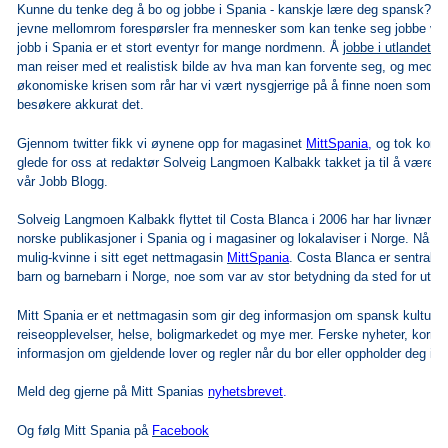
Kunne du tenke deg å bo og jobbe i Spania - kanskje lære deg spansk?
Jo
jevne mellomrom forespørsler fra mennesker som kan tenke seg jobbe ve
jobb i Spania er et stort eventyr for mange nordmenn. Å
jobbe i utlandet
er 
man reiser med et realistisk bilde av hva man kan forvente seg, og med t
økonomiske krisen som rår har vi vært nysgjerrige på å finne noen som ka
besøkere akkurat det.
Gjennom twitter fikk vi øynene opp for magasinet
MittSpania
,
og tok kontak
glede for oss at redaktør Solveig Langmoen Kalbakk takket ja til å være gj
vår
Jobb Blogg
.
Solveig Langmoen Kalbakk flyttet til Costa Blanca i 2006 har har livnært s
norske publikasjoner i Spania og i magasiner og lokalaviser i Norge. Nå er 
mulig-kvinne i sitt eget nettmagasin
MittSpania
. Costa Blanca er sentralt pl
barn og barnebarn i Norge, noe som var av stor betydning da sted for utlen
Mitt Spania er et nettmagasin som gir deg informasjon om spansk kultur, ma
reiseopplevelser, helse, boligmarkedet og mye mer. Ferske nyheter, korrek
informasjon om gjeldende lover og regler når du bor eller oppholder deg i S
Meld deg gjerne på Mitt Spanias
nyhetsbrevet
.
Og følg Mitt Spania på
Facebook