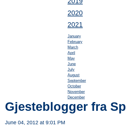
2019
2020
2021
January
February
March
April
May
June
July
August
September
October
November
December
Gjesteblogger fra Sp
June 04, 2012 at 9:01 PM