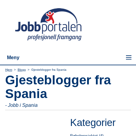
Meny
Hjem
>
Blogg
>
Gjesteblogger fra Spania
Gjesteblogger fra
Spania
- Jobb i Spania
Kategorier
Pøbelprosjektet (4)