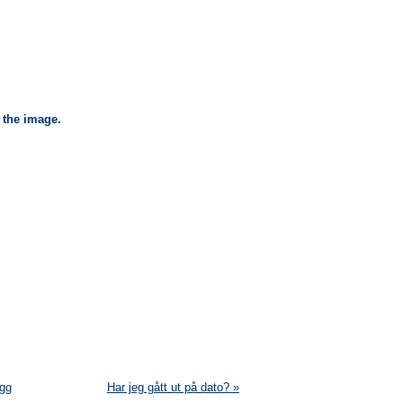
 the image.
gg
Har jeg gått ut på dato? »