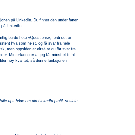
onen på LinkedIn. Du finner den under fanen
 på LinkedIn.
ntlig burde hete «Questions», fordi det er
esten) hva som helst, og få svar fra hele
sk, men oppsiden er altså at du får svar fra
r. Min erfaring er at jeg får minst et ti-tall
 holder høy kvalitet, så denne funksjonen
ulle tips både om din LinkedIn-profil, sosiale