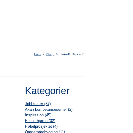
Hjem
>
Blogg
>
LinkedIn Tips nr 8
Kategorier
Jobbsøker (57)
Akan kompetansesenter (2)
Inspirasjon (45)
Ellens hjørne (32)
Pøbelprosjektet (4)
Omdømmebygging (11)