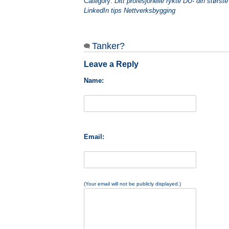
Category:
Ditt profesjonelle rykte DU- din størs
LinkedIn tips Nettverksbygging
Tanker?
Leave a Reply
Name:
Email:
(Your email will not be publicly displayed.)