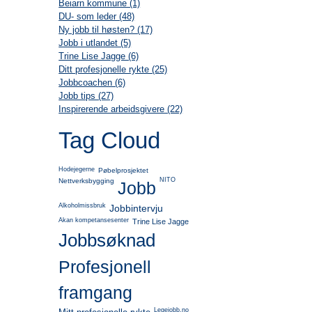
Beiarn kommune (1)
DU- som leder (48)
Ny jobb til høsten? (17)
Jobb i utlandet (5)
Trine Lise Jagge (6)
Ditt profesjonelle rykte (25)
Jobbcoachen (6)
Jobb tips (27)
Inspirerende arbeidsgivere (22)
Tag Cloud
Hodejegerne
Pøbelprosjektet
NITO
Nettverksbygging
Jobb
Alkoholmissbruk
Jobbintervju
Akan kompetansesenter
Trine Lise Jagge
Jobbsøknad
Profesjonell
framgang
Legejobb.no