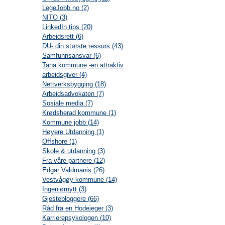
LegeJobb.no (2)
NITO (3)
LinkedIn tips (20)
Arbeidsrett (6)
DU- din største ressurs (43)
Samfunnsansvar (6)
Tana kommune -en attraktiv
arbeidsgiver (4)
Nettverksbygging (18)
Arbeidsadvokaten (7)
Sosiale media (7)
Krødsherad kommune (1)
Kommune jobb (14)
Høyere Utdanning (1)
Offshore (1)
Skole & utdanning (3)
Fra våre partnere (12)
Edgar Valdmanis (26)
Vestvågøy kommune (14)
Ingeniørnytt (3)
Gjestebloggere (66)
Råd fra en Hodejeger (3)
Karrierepsykologen (10)