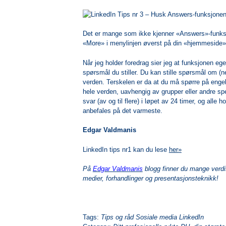
Det er mange som ikke kjenner «Answers»-funksj
«More» i menylinjen øverst på din «hjemmeside»
Når jeg holder foredrag sier jeg at funksjonen ege
spørsmål du stiller. Du kan stille spørsmål om (n
verden. Terskelen er da at du må spørre på engel
hele verden, uavhengig av grupper eller andre sperre
svar (av og til flere) i løpet av 24 timer, og alle
anbefales på det varmeste.
Edgar Valdmanis
LinkedIn tips nr1 kan du lese
her»
På
Edgar Valdmanis
blogg finner du mange verdif
medier, forhandlinger og presentasjonsteknikk!
Tags:
Tips og råd Sosiale media LinkedIn