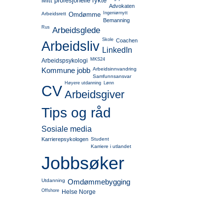
Mitt profesjonelle rykte
Advokaten
Ingeniørnytt
Arbeidsrett
Omdømme
Bemanning
Rus
Arbeidsglede
Skole
Coachen
Arbeidsliv
LinkedIn
MKS24
Arbeidspsykologi
Kommune jobb
Arbeidsinnvandring
Samfunnsansvar
Høyere utdanning
Lønn
CV
Arbeidsgiver
Tips og råd
Sosiale media
Karrierepsykologen
Student
Karriere i utlandet
Jobbsøker
Utdanning
Omdømmebygging
Offshore
Helse Norge