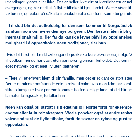
utlendinger lykkes eller ikke. Det er heller ikke gitt at kjærligheten er nok
overgangen, og blir nødt til å flytte tilbake til hjemlandet. Weele viser til d
faktorene, og peker på såkalte monokulturelle samfunn som stenger ute ut
– Til slutt blir det uutholdelig for den som kommer til Norge. Selvfølg
samfunn som omfavner den nye borgeren. Den beste måten å bli godtat
internasjonalt miljø. Her får du kanskje jevne påfyll av opprinnelsesk
mulighet til å opprettholde noen tradisjoner, sier hun.
Hvis det først blir brudd avhenger de psykiske konsekvensene, ifølge Weel
til vedkommende har vært uten partneren gjennom forholdet. Det kommer
eget nettverk og et eget liv uten partneren.
– Flere vil etterhvert hjem til sin familie, men det er et ganske stort steg 
Det er et mindre omfattende valg å reise tilbake hvis man ikke har familie 
slike situasjoner hvor partene kommer fra forskjellige land, at det blir hefti
barnefordelingssaker, forteller hun.
Noen kan også bli utstøtt i sitt eget miljø i Norge fordi for eksempel 
godtatt eller kulturelt akseptert. Weele påpeker også at andre tenker a
voksne så skal de flytte tilbake, fordi de savner en rytme og pust som 
oppveksten.
– Det er ofte at når man kommer tilbake til sitt hjemland at man innser hv