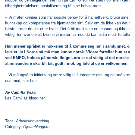
klubber og vennegjenger, ser hun på EMPO som et sted hvor man kan få 
tilhørighetsfølelsen, sosialiseres og få sine behov møtt.
‒ Vi møter kvinner som har sosiale behov for å ha nettverk, bruke sine re
kunnskap og kompetanse fra hjemlandet sitt. Selv om de ikke kan det no
første, lærer de det etter hvert. Det å bli møtt som en ressurs og ikke en 
viktig, for hver enkelt kvinne vi møter har noe de kan bidra med, forteller h
Hun mener språket er nøkkelen til å komme seg inn i samfunnet, og a
leve et liv i Norge så må man kunne norsk. Videre forteller hun at al
ved EMPO, holdes på norsk. Ifølge Loro er det viktig at det norske s
at innvandrere skal bli tatt godt i mot, og føle at de er velkommen.
‒ Vi må også ta initiativ og være villig til å integrere oss, og det må være 
oss med, sier hun.
Av Camilla Veka
Les Camillas blogg her.
Tags:
Arbeidsinnvandring
Category:
Gjestebloggere