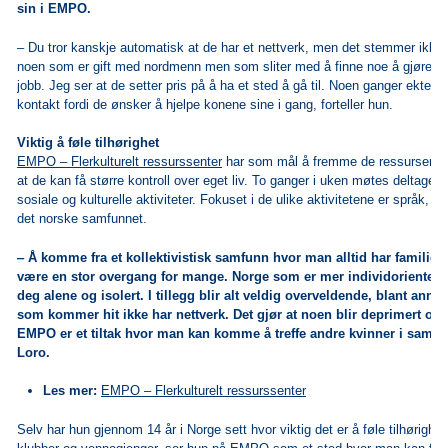
sin i EMPO.
‒ Du tror kanskje automatisk at de har et nettverk, men det stemmer ikke a
noen som er gift med nordmenn men som sliter med å finne noe å gjøre 
jobb. Jeg ser at de setter pris på å ha et sted å gå til. Noen ganger ekte
kontakt fordi de ønsker å hjelpe konene sine i gang, forteller hun.
Viktig å føle tilhørighet
EMPO – Flerkulturelt ressurssenter
har som mål å fremme de ressursene hv
at de kan få større kontroll over eget liv. To ganger i uken møtes deltagerne 
sosiale og kulturelle aktiviteter. Fokuset i de ulike aktivitetene er språk, j
det norske samfunnet.
‒ Å komme fra et kollektivistisk samfunn hvor man alltid har familien
være en stor overgang for mange. Norge som er mer individorientert. 
deg alene og isolert. I tillegg blir alt veldig overveldende, blant annet
som kommer hit ikke har nettverk. Det gjør at noen blir deprimert og f
EMPO er et tiltak hvor man kan komme å treffe andre kvinner i samme
Loro.
Les mer:
EMPO ‒ Flerkulturelt ressurssenter
Selv har hun gjennom 14 år i Norge sett hvor viktig det er å føle tilhørighe