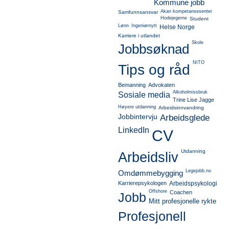
Kommune jobb
Akan kompetansesenter
Samfunnsansvar
Hodejegerne
Student
Lønn
Ingeniørnytt
Helse Norge
Karriere i utlandet
Skole
Jobbsøknad
NITO
Tips og råd
Bemanning
Advokaten
Alkoholmissbruk
Sosiale media
Trine Lise Jagge
Høyere utdanning
Arbeidsinnvandring
Jobbintervju
Arbeidsglede
LinkedIn
CV
Utdanning
Arbeidsliv
Legejobb.no
Omdømmebygging
Karrierepsykologen
Arbeidspsykologi
Offshore
Coachen
Jobb
Mitt profesjonelle rykte
Profesjonell