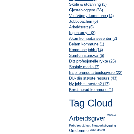
Skole & utdanning (3)
Gjestebloggere (66)
Vestvågøy kommune (14)
Jobbcoachen (6)
Arbeidsrett (6)
Ingeniørnytt (3)
Akan kompetansesenter (2)
Beiarn kommune (1)
Kommune jobb (14)
Samfunnsansvar (6)
Ditt profesjonelle rykte (25)
Sosiale media (7)
Inspirerende arbeidsgivere (22)
DU- din største ressurs (43)
Ny jobb til høsten? (17)
Krødsherad kommune (1)
Tag Cloud
MKS24
Arbeidsgiver
Pøbelprosjektet
Nettverksbygging
Omdømme
Arbeidsrett