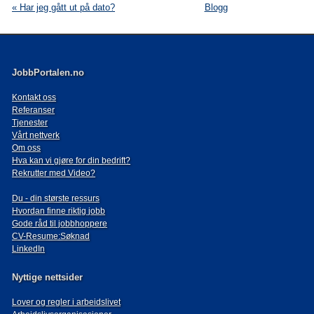
« Har jeg gått ut på dato?
Blogg
JobbPortalen.no
Kontakt oss
Referanser
Tjenester
Vårt nettverk
Om oss
Hva kan vi gjøre for din bedrift?
Rekrutter med Video?
Du - din største ressurs
Hvordan finne riktig jobb
Gode råd til jobbhoppere
CV-Resume:Søknad
LinkedIn
Nyttige nettsider
Lover og regler i arbeidslivet