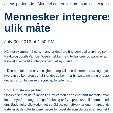
at ens partner dør. Men det er flere faktorer som spiller inn p
Mennesker integreres
ulik måte
July 30, 2013 at 1:50 PM
Når man kommer til et nytt land er det flere ting som spiller inn, og som p
Psykolog Judith Van Der Weele trekker frem to faktorer, og påpeker at me
forskjellig evne til å integrere seg i et nytt land.
‒ Den ene faktoren er vennlighet i omgivelsene du kommer fra, og mye av
hvordan velkomsten ser ut i landet du kommer til. En annen ting er språket
det tar før du lander rent språklig, forteller hun.
Som å miste sin partner
Opplevelsen av det å lande i en ny verden er en ekstremt mentalt krevend
koste mye for mange. Ifølge forskning er flytteprosessen like stressende 
dør. Både kulturelle koder, det språklige, og nettverk er enormt krevende 
forteller at det ofte fungerer bedre for paret dersom de bosetter seg i et tr