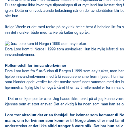
Du ser gjerne ikke hvor mye tilpasningen til et nytt land har kostet deg f
igjen. Dette er en vedvarende belastning når en del av identiteten blir bekr
sier hun.
Ifølge Weele er det med tanke på psykisk helse best å beholde litt fra sitt
inn det norske, både med tanke på kultur og språk.
Dora Loro kom til Norge i 1999 som asylsøker. Hun ble nylig kåret til en av t
innvandrerkvinner.
Rollemodell for innvandrerkvinner
Dora Loro kom fra Sør-Sudan til Bergen i 1999 som asylsøker, men har viet s
hjelpe innvandrerkvinner med å få ressursene sine frem i lyset. Hun har by
som blander gode verdier fra det norske samfunnet sammen med det hun
hjemmefra. Nylig ble hun også kåret til en av ti rollemodeller for innvandre
‒ Det er en kjempestor ære. Jeg hadde ikke tenkt på at jeg kunne være en 
kjennes som et stort ansvar. Det er viktig å ha noen som man kan se opp ti
Loro tror absolutt det er en forskjell for kvinner som kommer til Nor
mann, enn for kvinner som kommer til Norge alene eller med familie
understreker at det ikke alltid trenger å være slik. Det har hun selv 