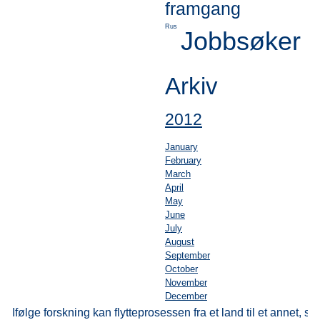
framgang
Rus
Jobbsøker
Arkiv
2012
January
February
March
April
May
June
July
August
September
October
November
December
Ifølge forskning kan flytteprosessen fra et land til et annet,