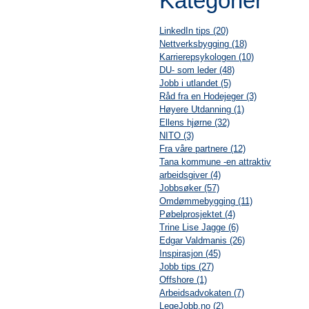
Kategorier
LinkedIn tips (20)
Nettverksbygging (18)
Karrierepsykologen (10)
DU- som leder (48)
Jobb i utlandet (5)
Råd fra en Hodejeger (3)
Høyere Utdanning (1)
Ellens hjørne (32)
NITO (3)
Fra våre partnere (12)
Tana kommune -en attraktiv
arbeidsgiver (4)
Jobbsøker (57)
Omdømmebygging (11)
Pøbelprosjektet (4)
Trine Lise Jagge (6)
Edgar Valdmanis (26)
Inspirasjon (45)
Jobb tips (27)
Offshore (1)
Arbeidsadvokaten (7)
LegeJobb.no (2)