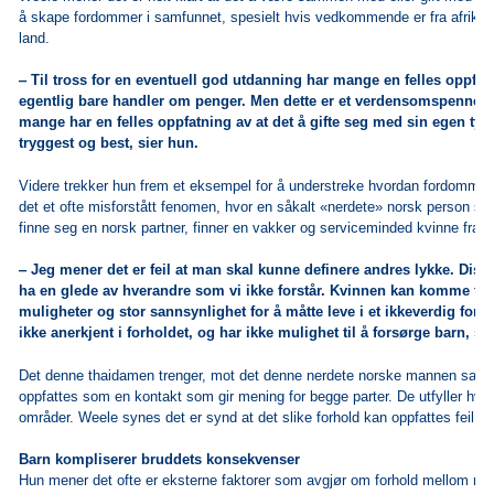
å skape fordommer i samfunnet, spesielt hvis vedkommende er fra afrikans
land.
‒ Til tross for en eventuell god utdanning har mange en felles oppfatn
egentlig bare handler om penger. Men dette er et verdensomspenne
mange har en felles oppfatning av at det å gifte seg med sin egen typ
tryggest og best, sier hun.
Videre trekker hun frem et eksempel for å understreke hvordan fordommene b
det et ofte misforstått fenomen, hvor en såkalt «nerdete» norsk person som
finne seg en norsk partner, finner en vakker og serviceminded kvinne fra A
‒ Jeg mener det er feil at man skal kunne definere andres lykke. Di
ha en glede av hverandre som vi ikke forstår. Kvinnen kan komme fra 
muligheter og stor sannsynlighet for å måtte leve i et ikkeverdig forho
ikke anerkjent i forholdet, og har ikke mulighet til å forsørge barn, si
Det denne thaidamen trenger, mot det denne nerdete norske mannen savne
oppfattes som en kontakt som gir mening for begge parter. De utfyller hver
områder. Weele synes det er synd at det slike forhold kan oppfattes feil.
Barn kompliserer bruddets konsekvenser
Hun mener det ofte er eksterne faktorer som avgjør om forhold mellom n