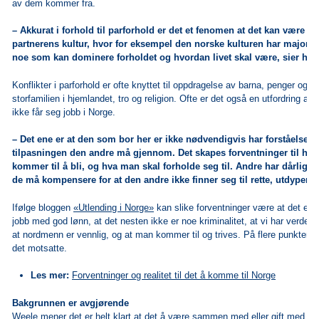
av dem kommer fra.
– Akkurat i forhold til parforhold er det et fenomen at det kan være k
partnerens kultur, hvor for eksempel den norske kulturen har majorite
noe som kan dominere forholdet og hvordan livet skal være, sier hun
Konflikter i parforhold er ofte knyttet til oppdragelse av barna, penger og
storfamilien i hjemlandet, tro og religion. Ofte er det også en utfordring at d
ikke får seg jobb i Norge.
– Det ene er at den som bor her er ikke nødvendigvis har forståelse f
tilpasningen den andre må gjennom. Det skapes forventninger til hvor
kommer til å bli, og hva man skal forholde seg til. Andre har dårlig s
de må kompensere for at den andre ikke finner seg til rette, utdyper h
Ifølge bloggen
«Utlending i Norge»
kan slike forventninger være at det er l
jobb med god lønn, at det nesten ikke er noe kriminalitet, at vi har verden
at nordmenn er vennlig, og at man kommer til og trives. På flere punkter a
det motsatte.
Les mer:
Forventninger og realitet til det å komme til Norge
Bakgrunnen er avgjørende
Weele mener det er helt klart at det å være sammen med eller gift med en