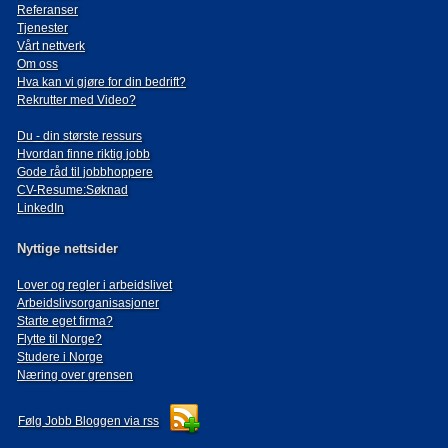
Referanser
Tjenester
Vårt nettverk
Om oss
Hva kan vi gjøre for din bedrift?
Rekrutter med Video?
Du - din største ressurs
Hvordan finne riktig jobb
Gode råd til jobbhoppere
CV-Resume:Søknad
LinkedIn
Nyttige nettsider
Lover og regler i arbeidslivet
Arbeidslivsorganisasjoner
Starte eget firma?
Flytte til Norge?
Studere i Norge
Næring over grensen
Følg Jobb Bloggen via rss