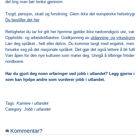
del ting man bør tenke gjennom.
Trygd, pensjon, skatt og forsikring. Glem ikke det europeiske helsetrygdek
Du bestiller det her
Rettigheter du tar for gitt her hjemme gjelder ikke nødvendigvis ute, vær fo
Oppholds- og arbeidstillatelse
.
Godkjenning av
utdanning- og yrkeskompe
Lær deg språket...helt eller delvis. Du kommer langt med engelsk, men det
forsøke seg på det nasjonale språket. Det gjør det også lettere å bli fullt int
Vær åpen for den nye kulturen som møter deg. Unngå å tilbringe fritiden 
nordboere.
Har du gjort deg noen erfaringer ved jobb i utlandet? Legg gjerne i
som kan hjelpe andre som vurderer jobb i utlandet.
Tags:
Karriere i utlandet
Category:
Jobb i utlandet
Kommentar?