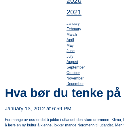
2020
2021
January
February
March
April
May
June
July
August
September
October
November
December
Hva bør du tenke på
January 13, 2012 at 6:59 PM
For mange av oss er det å jobbe i utlandet den store drømmen. Klima, lønn
å lære en ny kultur å kjenne, lokker mange Nordmenn til utlandet. Men før 