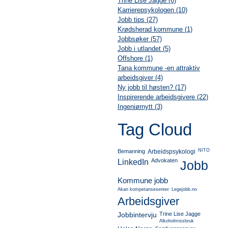
Trine Lise Jagge (6)
Karrierepsykologen (10)
Jobb tips (27)
Krødsherad kommune (1)
Jobbsøker (57)
Jobb i utlandet (5)
Offshore (1)
Tana kommune -en attraktiv
arbeidsgiver (4)
Ny jobb til høsten? (17)
Inspirerende arbeidsgivere (22)
Ingeniørnytt (3)
Tag Cloud
NITO
Bemanning
Arbeidspsykologi
Advokaten
LinkedIn
Jobb
Kommune jobb
Akan kompetansesenter
Legejobb.no
Arbeidsgiver
Jobbintervju
Trine Lise Jagge
Alkoholmissbruk