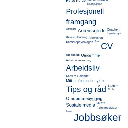
Helse Norge
Samfunnsansvar
Hodejegerne
Profesjonell
framgang
Offshore
Coachen
Arbeidsglede
Ingeniørnytt
Høyere utdanning
Arbeidsrett
Rus
Karrierepsykologen
CV
Utdanning
Omdømme
Arbeidsinnvandring
Arbeidsliv
Karriere i utlandet
Mitt profesjonelle rykte
Student
Tips og råd
Skole
Omdømmebygging
MKS24
Sosiale media
Pøbelprosjektet
Lønn
Jobbsøker