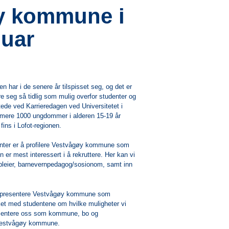
y kommune i
nuar
 har i de senere år tilspisset seg, og det er
ere seg så tidlig som mulig overfor studenter og
de ved Karrieredagen ved Universitetet i
ere 1000 ungdommer i alderen 15-19 år
fins i Lofot-regionen.
enter er å profilere Vestvågøy kommune som
r mest interessert i å rekruttere. Her kan vi
epleier, barnevernpedagog/sosionom, samt inn
g representere Vestvågøy kommune som
ket med studentene om hvilke muligheter vi
presentere oss som kommune, bo og
 Vestvågøy kommune.