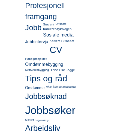
Profesjonell
framgang
Offshore
Student
Jobb
Karrierepsykologen
Sosiale media
Jobbintervju
Karriere i utlandet
CV
Pøbelprosjektet
Omdømmebygging
Nettverksbygging
Trine Lise Jagge
Tips og råd
Akan kompetansesenter
Omdømme
Jobbsøknad
Jobbsøker
MKS24
Ingeniørnytt
Arbeidsliv