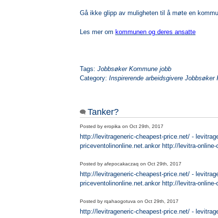
Gå ikke glipp av muligheten til å møte en kommune
Les mer om
kommunen og deres ansatte
Tags:
Jobbsøker Kommune jobb
Category:
Inspirerende arbeidsgivere Jobbsøk
Tanker?
Posted by
eropika
on
Oct 29th, 2017
http://levitrageneric-cheapest-price.net/ - levitr
priceventolinonline.net.ankor http://levitra-online
Posted by
afepocakaczaq
on
Oct 29th, 2017
http://levitrageneric-cheapest-price.net/ - levitr
priceventolinonline.net.ankor http://levitra-online
Posted by
rqahaogotuva
on
Oct 29th, 2017
http://levitrageneric-cheapest-price.net/ - levitr