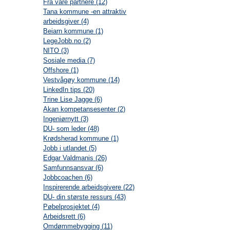
Fra våre partnere (12)
Tana kommune -en attraktiv
arbeidsgiver (4)
Beiarn kommune (1)
LegeJobb.no (2)
NITO (3)
Sosiale media (7)
Offshore (1)
Vestvågøy kommune (14)
LinkedIn tips (20)
Trine Lise Jagge (6)
Akan kompetansesenter (2)
Ingeniørnytt (3)
DU- som leder (48)
Krødsherad kommune (1)
Jobb i utlandet (5)
Edgar Valdmanis (26)
Samfunnsansvar (6)
Jobbcoachen (6)
Inspirerende arbeidsgivere (22)
DU- din største ressurs (43)
Pøbelprosjektet (4)
Arbeidsrett (6)
Omdømmebygging (11)