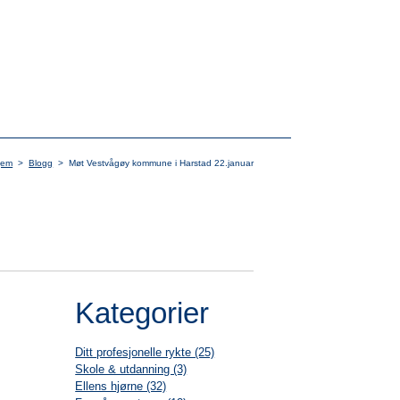
jem
>
Blogg
>
Møt Vestvågøy kommune i Harstad 22.januar
Kategorier
Ditt profesjonelle rykte (25)
Skole & utdanning (3)
Ellens hjørne (32)