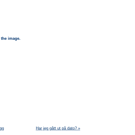
 the image.
gg
Har jeg gått ut på dato? »