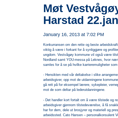
Møt Vestvågø
Harstad 22.ja
January 16, 2013 at 7:02 PM
Konkurransen om den rette og beste arbeidskraften
viktig å være i forkant for å synliggjøre og profil
ungdom. Vestvågøy kommune vil også være tilste
Nordland samt YOU-messa på Leknes, hvor nærm
samles for å se på hvilke karrieremuligheter som 
- Hensikten med vår deltakelse i slike arrangem
arbeidsgiver, opp mot de utdanningene kommunen e
gå rett på for eksempel lærere, sykepleier, vern
mot de som deltar på lederutdanningene.
- Det handler kort fortalt om å være tilstede o
arbeidsgiver gjennom tilstedeværelse, å få snak
har for dem, dele ut brosjyrer og materiell og 
arbeidssted. Cato Hansen – personalkonsulent