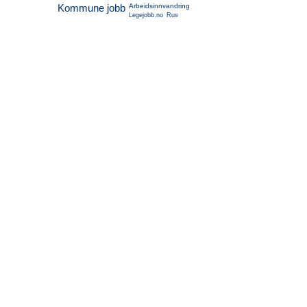
Kommune jobb
Arbeidsinnvandring
Legejobb.no
Rus