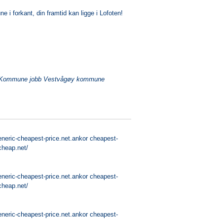
 i forkant, din framtid kan ligge i Lofoten!
er Kommune jobb Vestvågøy kommune
ageneric-cheapest-price.net.ankor cheapest-
-cheap.net/
ageneric-cheapest-price.net.ankor cheapest-
-cheap.net/
ageneric-cheapest-price.net.ankor cheapest-