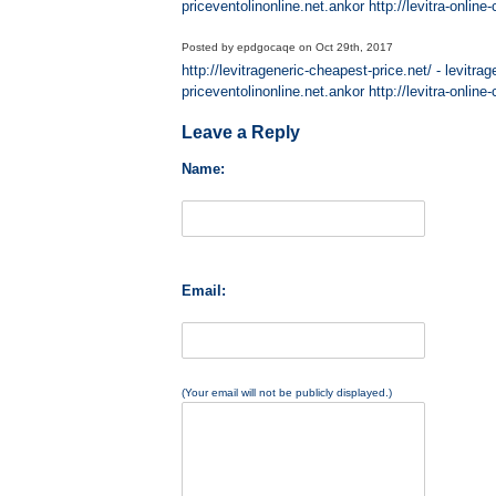
priceventolinonline.net.ankor http://levitra-online
Posted by
epdgocaqe
on
Oct 29th, 2017
http://levitrageneric-cheapest-price.net/ - levitr
priceventolinonline.net.ankor http://levitra-online
Leave a Reply
Name:
Email:
(Your email will not be publicly displayed.)