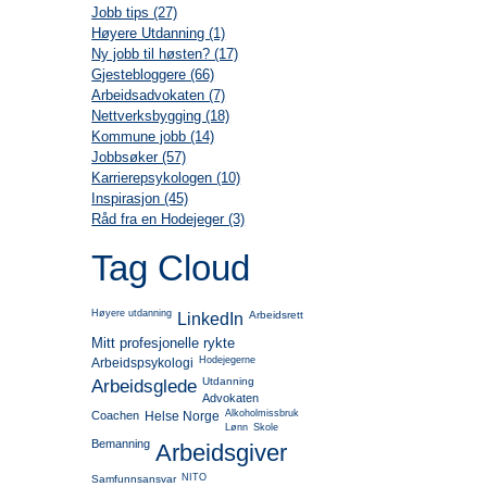
Jobb tips (27)
Høyere Utdanning (1)
Ny jobb til høsten? (17)
Gjestebloggere (66)
Arbeidsadvokaten (7)
Nettverksbygging (18)
Kommune jobb (14)
Jobbsøker (57)
Karrierepsykologen (10)
Inspirasjon (45)
Råd fra en Hodejeger (3)
Tag Cloud
Høyere utdanning
Arbeidsrett
LinkedIn
Mitt profesjonelle rykte
Hodejegerne
Arbeidspsykologi
Utdanning
Arbeidsglede
Advokaten
Alkoholmissbruk
Coachen
Helse Norge
Lønn
Skole
Bemanning
Arbeidsgiver
NITO
Samfunnsansvar