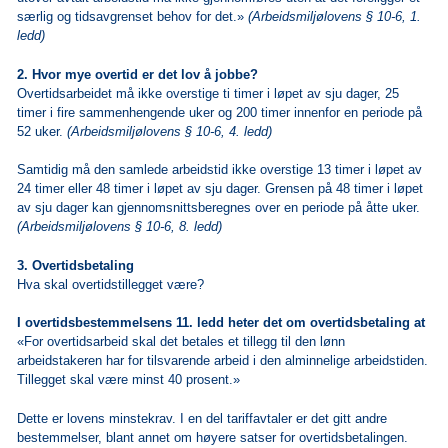
særlig og tidsavgrenset behov for det.»
(Arbeidsmiljølovens § 10-6, 1.
ledd)
2. Hvor mye overtid er det lov å jobbe?
Overtidsarbeidet må ikke overstige ti timer i løpet av sju dager, 25
timer i fire sammenhengende uker og 200 timer innenfor en periode på
52 uker.
(Arbeidsmiljølovens § 10-6, 4. ledd)
Samtidig må den samlede arbeidstid ikke overstige 13 timer i løpet av
24 timer eller 48 timer i løpet av sju dager. Grensen på 48 timer i løpet
av sju dager kan gjennomsnittsberegnes over en periode på åtte uker.
(Arbeidsmiljølovens § 10-6, 8. ledd)
3. Overtidsbetaling
Hva skal overtidstillegget være?
I overtidsbestemmelsens 11. ledd heter det om overtidsbetaling at
«For overtidsarbeid skal det betales et tillegg til den lønn
arbeidstakeren har for tilsvarende arbeid i den alminnelige arbeidstiden.
Tillegget skal være minst 40 prosent.»
Dette er lovens minstekrav. I en del tariffavtaler er det gitt andre
bestemmelser, blant annet om høyere satser for overtidsbetalingen.