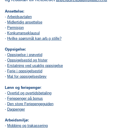
Ansettelse:
-
Arbeidsavtalen
-
Midlertidig ansettelse
-
Permisjon
-
Konkurranseklausul
-
Hvilke spørsmål kan arb.g stille?
Oppsigelse:
-
Oppsigelse i prøvetid
-
Oppsigelsestid og frister
-
Erstatning ved usaklig oppsigelse
-
Ferie i oppsigelsestid
-
Mal for oppsigelsesbrev
Lønn og feriepenger
:
-
Overtid og overtidsbetaling
-
Feriepenger på bonus
-
Den store Feriepengeguiden
-
Dagpenger
Arbeidsmiljø:
-
Mobbing og trakassering