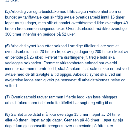
52 uker.
(5)
Arbeidsgiver og arbeidstakernes tillitsvalgte i virksomhet som er
bundet av tariffavtale kan skriftlig avtale overtidsarbeid inntil 15 timer i
løpet av sju dager, men slik at samlet overtidsarbeid ikke overstiger 40
timer i fire sammenhengende uker. Overtidsarbeidet må ikke overstige
300 timer innenfor en periode på 52 uker.
(6)
Arbeidstilsynet kan etter søknad i særlige tilfeller tillate samlet
overtidsarbeid inntil 20 timer i løpet av sju dager og 200 timer i løpet av
en periode på 26 uker. Referat fra drøftingene jf. tredje ledd skal
vedlegges søknaden. Fremmer virksomheten søknad om overtid
innenfor rammen i femte ledd, skal årsaken til at saken ikke er løst ved
avtale med de tillitsvalgte alltid oppgis. Arbeidstilsynet skal ved sin
avgjørelse legge særlig vekt på hensynet til arbeidstakernes helse og
velferd.
(7)
Overtidsarbeid utover rammen i fjerde ledd kan bare pålegges
arbeidstakere som i det enkelte tilfellet har sagt seg villig til det.
(8)
Samlet arbeidstid må ikke overstige 13 timer i løpet av 24 timer
eller 48 timer i løpet av sju dager. Grensen på 48 timer i løpet av sju
dager kan gjennomsnittsberegnes over en periode på åtte uker.