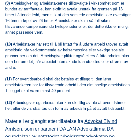
(9)
Arbeidsgiver og arbeidstakernes tillitsvalgte i virksomhet som er
bundet av tariffavtale, kan skriftlig avtale unntak fra grensen på 13
timer i åttende ledd, men slik at den samlede arbeidstid ikke overstiger
16 timer i løpet av 24 timer. Arbeidstaker skal i så fall sikres
tilsvarende kompenserende hvileperioder eller, der dette ikke er mulig,
annet passende vern.
(10)
Arbeidstaker har rett til å bli fritatt fra å utføre arbeid utover avtalt
arbeidstid når vedkommende av helsemessige eller vektige sosiale
grunner ber om det. Arbeidsgiver plikter også ellers å frita arbeidstaker
som ber om det, når arbeidet uten skade kan utsettes eller utføres av
andre.
(11)
For overtidsarbeid skal det betales et tillegg til den lønn
arbeidstakeren har for tilsvarende arbeid i den alminnelige arbeidstiden.
Tillegget skal være minst 40 prosent.
(12)
Arbeidsgiver og arbeidstaker kan skriftlig avtale at overtidstimer
helt eller delvis skal tas ut i form av arbeidsfri på et avtalt tidspunkt.
Materiell er gjengitt etter tillatelse fra
Advokat Eivind
Arntsen,
som er partner i
DALAN Advokatfirma DA
og redaktør av nettstedet
arbeidsrettsadvokaten.no