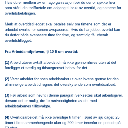
Hvis du er medlem av en fagorganisasjon bør du derfor sjekke hva
som står i din tariffavtale om adgang til bruk av overtid, og satsene for
overtidsbetalingen.
Merk at overtidstillegget skal betales selv om timene som det er
arbeidet overtid for senere avspaseres. Hvis du har jobbet overtid kan
du derfor både avspasere time for time, og samtidig få utbetalt
overtidstillegget.
Fra Arbeidsmiljøloven, § 10-6 om overtid:
(1)
Arbeid utover avtalt arbeidstid må ikke gjennomføres uten at det
foreligger et særlig og tidsavgrenset behov for det.
(2)
Varer arbeidet for noen arbeidstaker ut over lovens grense for den
alminnelige arbeidstid regnes det overskytende som overtidsarbeid.
(3)
Før arbeid som nevnt i denne paragraf iverksettes skal arbeidsgiver,
dersom det er mulig, drøfte nødvendigheten av det med
arbeidstakernes tillitsvalgte.
(4)
Overtidsarbeidet må ikke overstige ti timer i løpet av sju dager, 25
timer i fire sammenhengende uker og 200 timer innenfor en periode på