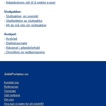
-
Arbeidsgivers rett til å sjekke e-post
Sluttpakker:
-
Sluttpakker, en oversikt
-
Utarbeidelse av sluttpakke
-
Alt du må vite om sluttpakker
Avskjed:
-
Avskjed
-
Drøftelsesmøte
-
A
dvarsel i arbeidsforhold
-
Omstilling og nedbemanning
JobbPortalen.no
Kontakt oss
Referanser
Tjenester
Vårt nettverk
Om oss
Hva kan vi gjøre for din bedrift?